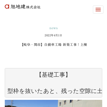
旭
地
建
株
式
news
会
社
2022年4月1日
【岐阜・関市】自動車工場 新築工事！上棟
【基礎工事】

型枠を抜いたあと、残った空隙に土